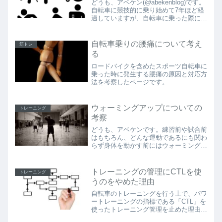
どうも、アベケン(@abekenblog)です。
自転車に競技的に乗り始めて7年ほど経
過していますが、自転車に乗った際に右
膝が痛くなることが多く、長いこと慢性
的に膝痛に悩まされておりました。特に
ここ1年ほどは日常生活においても違和
自転車乗りの腰痛について考え
筋トレ
感が出るよう...
る
ロードバイクを含めたスポーツ自転車に
乗った時に発生する腰痛の原因と対応方
法を考察したページです。
ウォーミングアップについての
トレーニング
考察
どうも、アベケンです。練習前や試合前
はもちろん、どんな運動であるにも関わ
らず身体を動かす前にはウォーミングア
ップを行うのはいまや常識となりつつあ
ります。ウォーミングアップは身体を温
めて怪我を予防する以外にも、精神的な
トレーニングの管理にCTLを使
トレーニング
準備としても重要な意味合...
うのをやめた理由
自転車のトレーニングを行う上で、パワ
ートレーニングの指標である「CTL」を
使ったトレーニング管理を止めた理由を
説明しています。