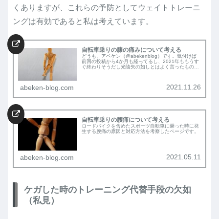
くありますが、これらの予防としてウェイトトレーニ
ングは有効であると私は考えています。
自転車乗りの膝の痛みについて考える
どうも、アベケン（@abekenblog）です。気付けば
前回の投稿から4か月も経ってるし、2021年ももうす
ぐ終わりそうだし光陰矢の如しとはよく言ったもので
す。時の流れる早さに合わせて自分も成長できればい
いのですがそちらは牛歩の如し…。いや...
2021.11.26
abeken-blog.com
自転車乗りの腰痛について考える
ロードバイクを含めたスポーツ自転車に乗った時に発
生する腰痛の原因と対応方法を考察したページです。
2021.05.11
abeken-blog.com
ケガした時のトレーニング代替手段の欠如
（私見）