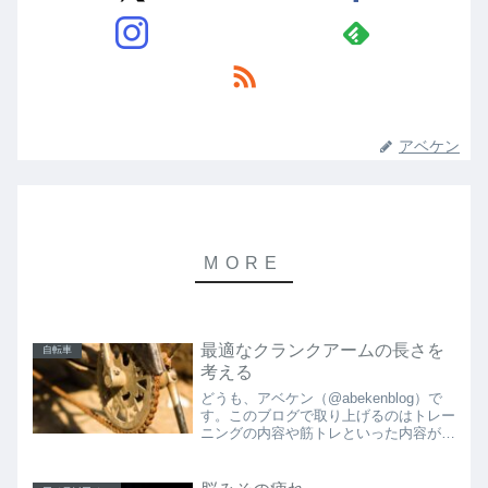
アベケン
最適なクランクアームの長さを
自転車
考える
どうも、アベケン（@abekenblog）で
す。このブログで取り上げるのはトレー
ニングの内容や筋トレといった内容が多
く、あまり自転車の機材に関しては取り
上げてきませんでした。自転車は機材ス
ポーツの側面もあるので、今回は（珍し