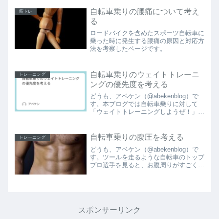
自転車乗りの腰痛について考え
筋トレ
る
ロードバイクを含めたスポーツ自転車に
乗った時に発生する腰痛の原因と対応方
法を考察したページです。
自転車乗りのウェイトトレーニ
トレーニング
ングの優先度を考える
どうも、アベケン（@abekenblog）で
す。本ブログでは自転車乗りに対して
「ウェイトトレーニングしようぜ！」と
発信する内容が多いですが、ウェイトト
レーニングの優先度ってどの程度なんで
しょうか？今回はこのあたりを深掘りし
自転車乗りの腹圧を考える
トレーニング
てみようと思います...
どうも、アベケン（@abekenblog）で
す。ツールを走るような自転車のトップ
プロ選手を見ると、お腹周りがすごく膨
らんでいる写真があったりします。写真
は競技動作中の一瞬を切り取ったものな
ので常に同じ状態かはわかりませんが、
お腹周りが膨らん...
スポンサーリンク