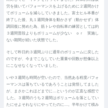
労を抜いてパフォーマンスを上げるために２週間かけ
てボリュームを減らしていきました。富士ヒル本番が
終了した後、丸１週間身体を動かさず（動かせず）体
調回復に努めた為、筋トレや自転車の練習としては約
３週間普段よりもボリュームが少ない ｏｒ 実施し
ない期間が続いた状態でした。
そして昨日約３週間ぶりに通常のボリュームに戻した
のですが、今までこなしていた重量や回数が想像以上
にこなせなくなっていました。
いや３週間も時間が空いたので、当然ある程度パフォ
ーマンスは落ちているであろうことは覚悟してました
が、まさかこれほどまでに…というのが正直な感想で
した。３週間のうち２週間はボリュームを落としてい
たにせよそれなりにやってたのに…。半年かけて積み