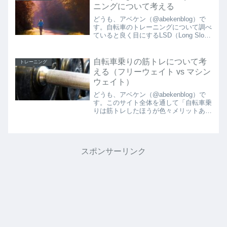
ニングについて考える
どうも、アベケン（@abekenblog）で
す。自転車のトレーニングについて調べ
ていると良く目にするLSD（Long Slow
Distance）トレーニング。名前の通り
「長時間・長距離をゆっくり走る」トレ
ーニングですが、インターネット上を...
自転車乗りの筋トレについて考
トレーニング
える（フリーウェイト vs マシン
ウェイト）
どうも、アベケン（@abekenblog）で
す。このサイト全体を通して「自転車乗
りは筋トレしたほうが色々メリットある
よ！」ということを発信していますが、
今回は「フリーウェイトで筋トレした方
がいいの？マシンでもいいの？」という
内容を考察してい...
スポンサーリンク