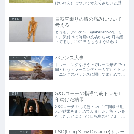
けいれん）について考えてみたいと思い
ます。自転車に乗ってて、峠や坂を上っ
ていて、トレーニング中に、「あー、つ
りそう…つりそう…あっあっ、ああああ
自転車乗りの膝の痛みについて
筋トレ
あぁぁぁ（悶...
考える
どうも、アベケン（@abekenblog）で
す。気付けば前回の投稿から4か月も経
ってるし、2021年ももうすぐ終わりそ
うだし光陰矢の如しとはよく言ったもの
です。時の流れる早さに合わせて自分も
成長できればいいのですがそちらは牛歩
バランス大事
トレーニング
の如し…。いや...
トレーニングを行う上でレース形式で仲
間と行うトレーニングと一人で行うトレ
ーニングのバランスに関してまとめてみ
ました。
S&Cコーチの指導で筋トレを1
筋トレ
年続けた結果
S&Cコーチの元で筋トレに1年間取り組
んだ結果をまとめてみました。筋トレを
行ったことによって自転車のパフォーマ
ンスにも変化があったのか？にも言及し
ています。
LSD(Long Slow Distance)トレー
トレーニング