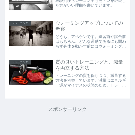
経験則からシーズン中も筋トレを継続し
た方がいい理由を書いています。
ウォーミングアップについての
トレーニング
考察
どうも、アベケンです。練習前や試合前
はもちろん、どんな運動であるにも関わ
らず身体を動かす前にはウォーミングア
ップを行うのはいまや常識となりつつあ
ります。ウォーミングアップは身体を温
めて怪我を予防する以外にも、精神的な
質の良いトレーニングと、減量
トレーニング
準備としても重要な意味合...
を両立する方法
トレーニングの質を保ちつつ、減量する
方法を考察しています。減量はエネルギ
ー源がマイナスの状態のため、トレーニ
ングの質が落ちがちです。
スポンサーリンク