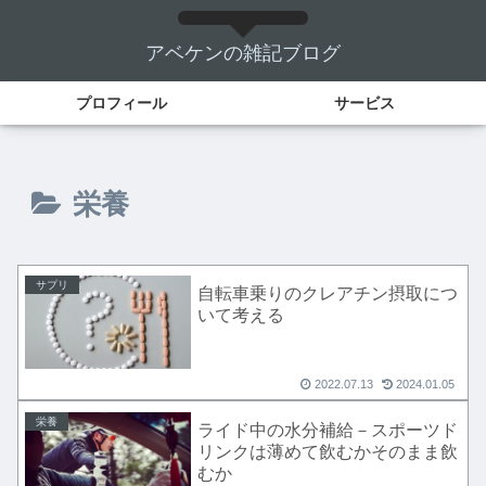
アベケンの雑記ブログ
プロフィール
サービス
栄養
サプリ
自転車乗りのクレアチン摂取につ
いて考える
2022.07.13
2024.01.05
栄養
ライド中の水分補給－スポーツド
リンクは薄めて飲むかそのまま飲
むか