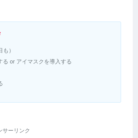
論
日も）
る or アイマスクを導入する
る
ンサーリンク